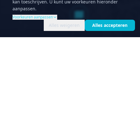
kan toeschrijven. U kunt uw voorkeuren hieronder
aanpassen.
Voorkeuren aanpassen
Alles weigeren
Alles accepteren
Zina, een Bruce
Roberts Spray 42
De Bruce Roberts Spray is een serie zeilboten die
bekend staan om hun robuustheid,
zeewaardigheid en comfortabele leefruimte.
Ontworpen door Bruce Roberts, een
gerenommeerde jachtbouwer, zijn de Spray-